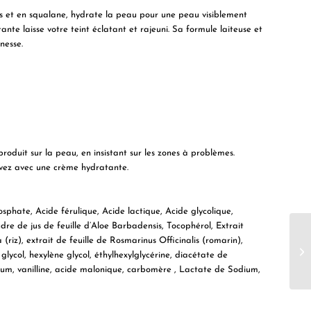
es et en squalane, hydrate la peau pour une peau visiblement
tante laisse votre teint éclatant et rajeuni. Sa formule laiteuse et
nesse.
roduit sur la peau, en insistant sur les zones à problèmes.
ivez avec une crème hydratante.
hate, Acide férulique, Acide lactique, Acide glycolique,
dre de jus de feuille d’Aloe Barbadensis, Tocophérol, Extrait
(riz), extrait de feuille de Rosmarinus Officinalis (romarin),
ycol, hexylène glycol, éthylhexylglycérine, diacétate de
m, vanilline, acide malonique, carbomère , Lactate de Sodium,