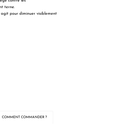
tège contre les
t terne.
, agit pour diminuer visiblement
COMMENT COMMANDER ?