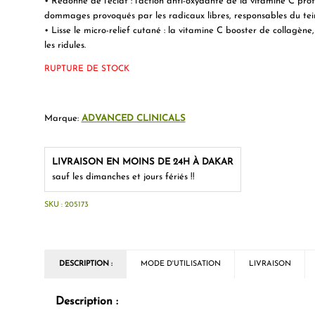
• Redonne de l’éclat : l’action anti-oxydante de la vitamine C pro
dommages provoqués par les radicaux libres, responsables du tein
• Lisse le micro-relief cutané : la vitamine C booster de collagène
les ridules.
RUPTURE DE STOCK
Marque:
ADVANCED CLINICALS
LIVRAISON EN MOINS DE 24H À DAKAR
sauf les dimanches et jours fériés !!
SKU :
205173
DESCRIPTION :
MODE D'UTILISATION
LIVRAISON
Description :