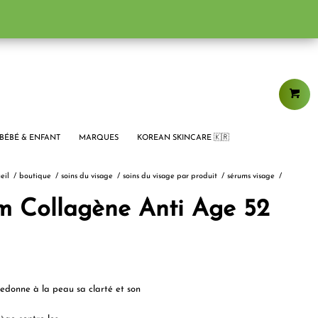
BÉBÉ & ENFANT
MARQUES
KOREAN SKINCARE 🇰🇷
eil
/
boutique
/
soins du visage
/
soins du visage par produit
/
sérums visage
/
m Collagène Anti Age 52
 redonne à la peau sa clarté et son