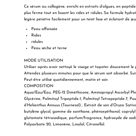
Ce sérum au collagène, enrichi en extraits d’algues, en peptid
plus ferme tout en lissant les rides et ridules. Sa formule hydra
légère pénètre facilement pour un teint lisse et éclatant de jeu
Peau affaissée
Rides
ridules
Peau sèche et terne
MODE UTILISATION
Utiliser après avoir nettoyé le visage et tapoter doucement le p
Attendez plusieurs minutes pour que le sérum soit absorbé. Su
Peut-être utilisé quotidiennement, matin et soir.
COMPOSITION
Aqua/Eau/Eau, PEG-12 Diméthicone, Aminopropyl Ascorbyl Phosp
Glycérine, Palmitoyl Tripeptide-1, Palmitoyl Tetrapeptide-7, Pou
d’Helianthus Annuus (Tournesol) , Extrait de son d’Oryza Sativa 
butylène glycol, gomme de xanthane, phénoxyéthanol, caprylyl gl
glutamate tétrasodique, parfum/fragrance, hydroxyde de sodiu
Polysorbate 20, Limonène, Linalol, Citronellol.