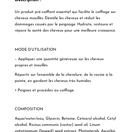
Description :
Un produit pré-coiffant essentiel qui facilite le coiffage sur
cheveux mouillés. Démêle les cheveux et réduit les
dommages causés par le peignage. Hydrate, restaure et
répare la santé des cheveux pour une meilleure croissance.
MODE D’UTILISATION
– Appliquer une quantité généreuse sur les cheveux
propres et mouillés.
Répartir sur l’ensemble de la chevelure, de la racine à la
pointe, en gardant les cheveux très humides.
• Peignez et procédez au coiffage
COMPOSITION
Aqua/water/eau
,
Glycerin
,
Betaine
,
Cetearyl alcohol
,
Cetyl
alcohol
,
Ricinus communis (castor) seed oil
,
Linum
usitatissimum (linseed) seed extract
,
Phytosterols
,
Ascorbic