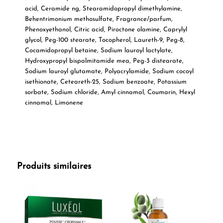
acid
,
Ceramide ng
,
Stearamidopropyl dimethylamine
,
Behentrimonium methosulfate
,
Fragrance/parfum
,
Phenoxyethanol
,
Citric acid
,
Piroctone olamine
,
Caprylyl
glycol
,
Peg-100 stearate
,
Tocopherol
,
Laureth-9
,
Peg-8
,
Cocamidopropyl betaine
,
Sodium lauroyl lactylate
,
Hydroxypropyl bispalmitamide mea
,
Peg-3 distearate
,
Sodium lauroyl glutamate
,
Polyacrylamide
,
Sodium cocoyl
isethionate
,
Ceteareth-25
,
Sodium benzoate
,
Potassium
sorbate
,
Sodium chloride
,
Amyl cinnamal
,
Coumarin
,
Hexyl
cinnamal
,
Limonene
Produits similaires