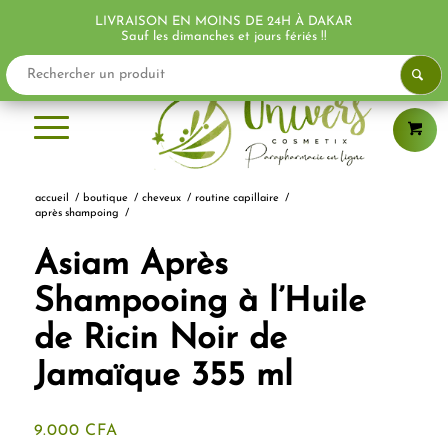
LIVRAISON EN MOINS DE 24H À DAKAR
Sauf les dimanches et jours fériés !!
accueil
/
boutique
/
cheveux
/
routine capillaire
/
après shampoing
/
Asiam Après
Shampooing à l’Huile
de Ricin Noir de
Jamaïque 355 ml
9.000
CFA