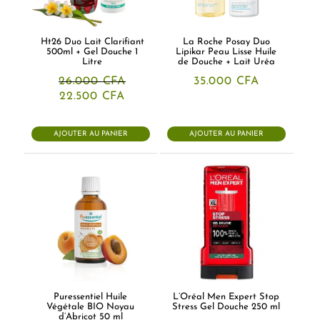
Ht26 Duo Lait Clarifiant
La Roche Posay Duo
500ml + Gel Douche 1
Lipikar Peau Lisse Huile
Litre
de Douche + Lait Uréa
26.000
CFA
35.000
CFA
Le
Le
22.500
CFA
prix
prix
initial
actuel
était :
est :
AJOUTER AU PANIER
AJOUTER AU PANIER
26.000 CFA.
22.500 CFA.
Puressentiel Huile
L’Oréal Men Expert Stop
Végétale BIO Noyau
Stress Gel Douche 250 ml
d’Abricot 50 ml