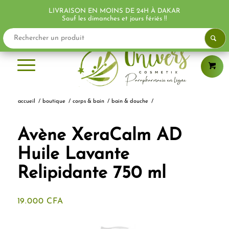
LIVRAISON EN MOINS DE 24H À DAKAR
PROMO !
Sauf les dimanches et jours fériés !!
accueil
/
boutique
/
corps & bain
/
bain & douche
/
Avène XeraCalm AD
Huile Lavante
Relipidante 750 ml
19.000
CFA