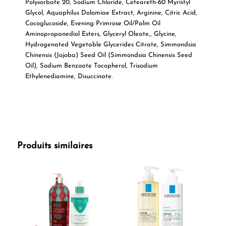
Polysorbate 20, Sodium Chloride, Ceteareth-60 Myristyl
Glycol, Aquaphilus Dolomiae Extract, Arginine, Citric Acid,
Cocoglucoside, Evening Primrose Oil/Palm Oil
Aminopropanediol Esters, Glyceryl Oleate,, Glycine,
Hydrogenated Vegetable Glycerides Citrate, Simmondsia
Chinensis (Jojoba) Seed Oil (Simmondsia Chinensis Seed
Oil), Sodium Benzoate Tocopherol, Trisodium
Ethylenediamine, Disuccinate.
Produits similaires