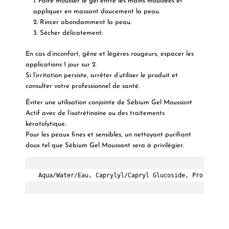
Faire mousser le gel entre les mains mouillées et
appliquer en massant doucement la peau.
Rincer abondamment la peau.
Sécher délicatement.
En cas d’inconfort, gêne et légères rougeurs, espacer les
applications 1 jour sur 2.
Si l’irritation persiste, arrêter d’utiliser le produit et
consulter votre professionnel de santé.
Éviter une utilisation conjointe de Sébium Gel Moussant
Actif avec de l’isotrétinoïne ou des traitements
kératolytique.
Pour les peaux fines et sensibles, un nettoyant purifiant
doux tel que Sébium Gel Moussant sera à privilégier.
Aqua/Water/Eau, Caprylyl/Capryl Glucoside, Propanedio