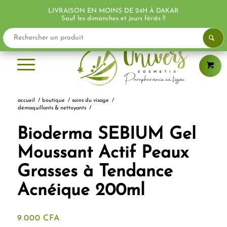
LIVRAISON EN MOINS DE 24H À DAKAR
PROMO !
Sauf les dimanches et jours fériés !!
accueil
/
boutique
/
soins du visage
/
démaquillants & nettoyants
/
Bioderma SEBIUM Gel
Moussant Actif Peaux
Grasses à Tendance
Acnéique 200ml
9.000
CFA