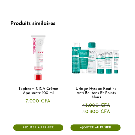
Produits similaires
Topicrem CICA Crème
Uriage Hyseac Routine
Apaisante 100 ml
Anti Boutons Et Points
Noirs
7.000
CFA
43.000
CFA
Le
Le
40.800
CFA
prix
prix
initial
actuel
était :
est :
AJOUTER AU PANIER
AJOUTER AU PANIER
43.000 CFA.
40.800 CF