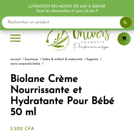
LIVRAISON EN MOINS DE 24H À DAKAR
PROMO !
Sauf les dimanches et jours fériés !!
accueil
/
boutique
/
bébé & enfant & maternité
/
hygiène
/
soins corporels bébé
/
Biolane Crème
Nourrissante et
Hydratante Pour Bébé
50 ml
3.500
CFA