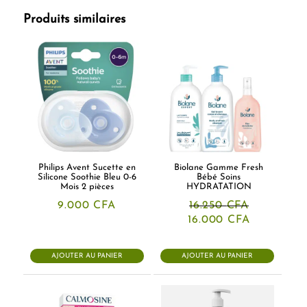
Produits similaires
Philips Avent Sucette en
Biolane Gamme Fresh
Silicone Soothie Bleu 0-6
Bébé Soins
Mois 2 pièces
HYDRATATION
9.000
CFA
16.250
CFA
Le
Le
16.000
CFA
prix
prix
initial
actuel
était :
est :
AJOUTER AU PANIER
AJOUTER AU PANIER
16.250 CFA.
16.000 CF