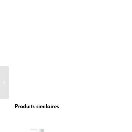
Bioré Eau Micellaire au
Charbon 300ml
Produits similaires