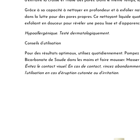
d’extraire la crasse et l’huile des pores. Dans le même temps, l
Grâce à sa capacité à nettoyer en profondeur et à exfolier na
dans la lutte pour des pores propres. Ce nettoyant liquide quot
exfoliant en douceur pour révéler une peau lisse et d’apparenc
Hypoallergénique. Testé dermatologiquement.
Conseils d’utilisation
Pour des résultats optimaux, utilisez quotidiennement. Pompez 
Bicarbonate de Soude dans les mains et faire mousser. Masser
Évitez le contact visuel. En cas de contact, rincez abondamme
l’utilisation en cas d’éruption cutanée ou d’irritation.