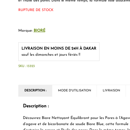
et l’huile des pores. Dans le même temps, la formule lisse doucemen
RUPTURE DE STOCK
Marque:
BIORÉ
LIVRAISON EN MOINS DE 24H À DAKAR
sauf les dimanches et jours fériés !!
SKU :
13323
DESCRIPTION :
MODE D'UTILISATION
LIVRAISON
Description :
Découvrez Biore Nettoyant Équilibrant pour les Pores à l’Agav
d’agave et de bicarbonate de soude Biore Blue, cette formule s