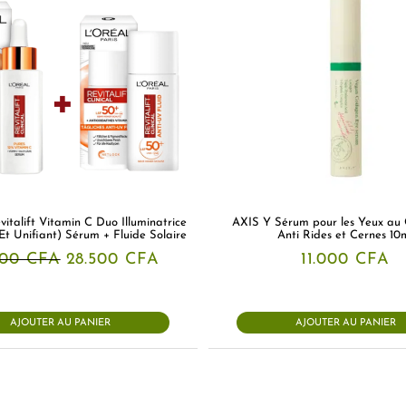
vitalift Vitamin C Duo Illuminatrice
AXIS Y Sérum pour les Yeux au 
Et Unifiant) Sérum + Fluide Solaire
Anti Rides et Cernes 10
Le
Le
500
CFA
28.500
CFA
11.000
CFA
prix
prix
initial
actuel
était :
est :
31.500 CFA.
28.500 CFA.
AJOUTER AU PANIER
AJOUTER AU PANIER