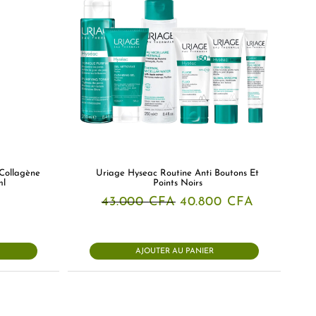
Collagène
Uriage Hyseac Routine Anti Boutons Et
ml
Points Noirs
Le
Le
43.000
CFA
40.800
CFA
prix
prix
initial
actuel
était :
est :
43.000 CFA.
40.800 CF
AJOUTER AU PANIER