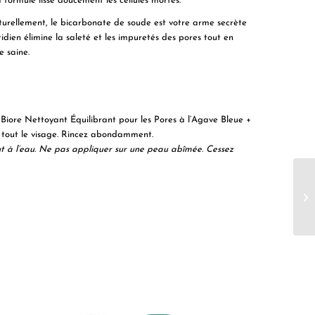
a formule lisse doucement les cellules mortes.
turellement, le bicarbonate de soude est votre arme secrète
idien élimine la saleté et les impuretés des pores tout en
e saine.
Biore Nettoyant Équilibrant pour les Pores à l’Agave Bleue +
 tout le visage. Rincez abondamment.
nt à l’eau. Ne pas appliquer sur une peau abîmée. Cessez