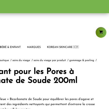
BÉBÉ & ENFANT
MARQUES
KOREAN SKINCARE 🇰🇷
outique
/
soins du visage
/
soins du visage par produit
/
gommage & peeling
/
ant pour les Pores à
nate de Soude 200ml
leue + Bicarbonate de Soude pour équilibrer les pores d’agave et
ient des ingrédients nettoyants qui permettent d’extraire la crasse