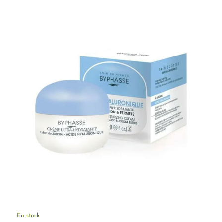
initial
actuel
était :
est :
6.000 CFA.
5.000 CFA.
En stock