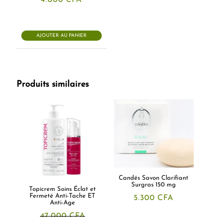
4.000
CFA
AJOUTER AU PANIER
Produits similaires
Candés Savon Clarifiant
Surgras 150 mg
Topicrem Soins Éclat et
Fermeté Anti-Tache ET
5.300
CFA
Anti-Age
47.000
CFA