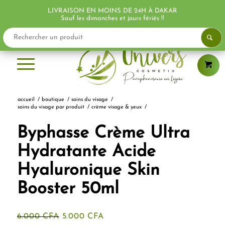
LIVRAISON EN MOINS DE 24H À DAKAR
PROMO !
PROMO !
Sauf les dimanches et jours fériés !!
accueil
/
boutique
/
soins du visage
/
soins du visage par produit
/
crème visage & yeux
/
Byphasse Crème Ultra
Hydratante Acide
Hyaluronique Skin
Booster 50ml
Le
Le
6.000
CFA
5.000
CFA
prix
prix