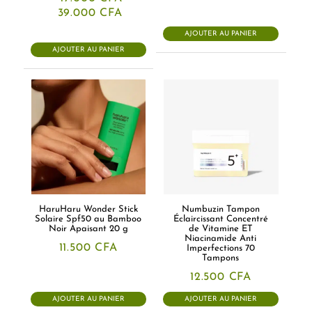
Le
Le
39.000
CFA
prix
prix
initial
actuel
AJOUTER AU PANIER
était :
est :
AJOUTER AU PANIER
47.000 CFA.
39.000 CFA.
HaruHaru Wonder Stick
Numbuzin Tampon
Solaire Spf50 au Bamboo
Éclaircissant Concentré
Noir Apaisant 20 g
de Vitamine ET
Niacinamide Anti
11.500
CFA
Imperfections 70
Tampons
12.500
CFA
AJOUTER AU PANIER
AJOUTER AU PANIER