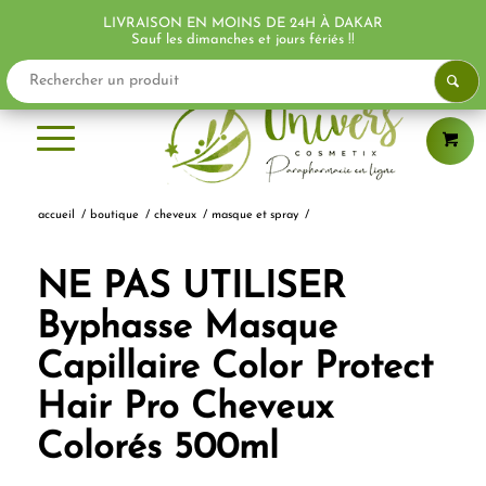
LIVRAISON EN MOINS DE 24H À DAKAR
Sauf les dimanches et jours fériés !!
accueil
/
boutique
/
cheveux
/
masque et spray
/
NE PAS UTILISER
Byphasse Masque
Capillaire Color Protect
Hair Pro Cheveux
Colorés 500ml