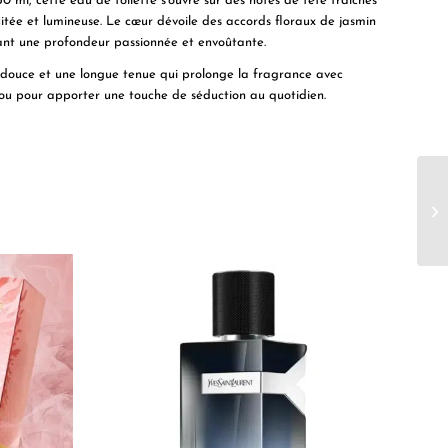
 ml, cette eau de toilette s’ouvre sur des notes de tête fraîches
tée et lumineuse. Le cœur dévoile des accords floraux de jasmin
tant une profondeur passionnée et envoûtante.
 douce et une longue tenue qui prolonge la fragrance avec
s ou pour apporter une touche de séduction au quotidien.