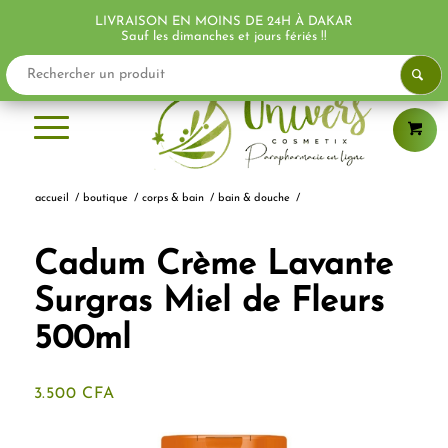
LIVRAISON EN MOINS DE 24H À DAKAR
PROMO !
Sauf les dimanches et jours fériés !!
accueil
/
boutique
/
corps & bain
/
bain & douche
/
Cadum Crème Lavante
Surgras Miel de Fleurs
500ml
3.500
CFA