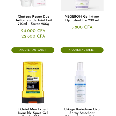
Chateau Rouge Duo
VEGEBOM Gel Intime
Unificateur de Teint Lait
Hydratant Bio 200 ml
750ml + Savon 200g
5.800
CFA
24.000
CFA
Le
Le
22.800
CFA
prix
prix
initial
actuel
était :
est :
AJOUTER AU PANIER
AJOUTER AU PANIER
24.000 CFA.
22.800 CFA.
L’Oréal Men Expert
Uriage Bariederm Cica
Invincible Sport Gel
Spray Asséchant