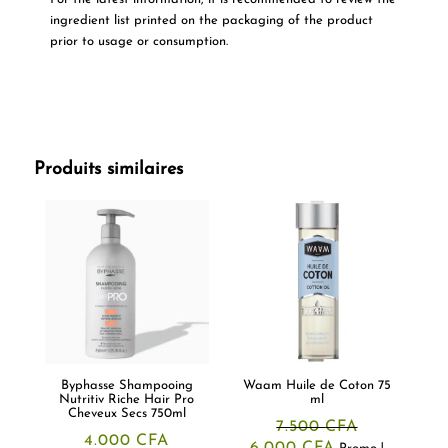
ingredient list printed on the packaging of the product
prior to usage or consumption.
Produits similaires
Byphasse Shampooing
Waam Huile de Coton 75
Nutritiv Riche Hair Pro
ml
Cheveux Secs 750ml
7.500
CFA
4.000
CFA
Le
Le