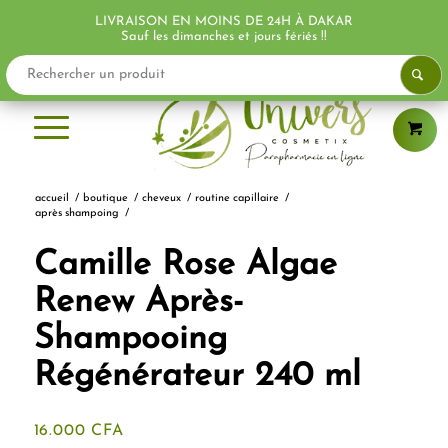
LIVRAISON EN MOINS DE 24H À DAKAR
Sauf les dimanches et jours fériés !!
accueil
/
boutique
/
cheveux
/
routine capillaire
/
après shampoing
/
Camille Rose Algae
Renew Après-
Shampooing
Régénérateur 240 ml
16.000
CFA