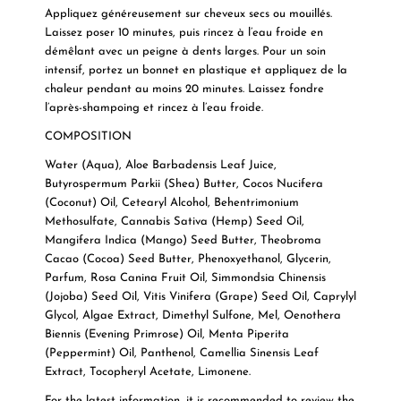
Appliquez généreusement sur cheveux secs ou mouillés.
Laissez poser 10 minutes, puis rincez à l’eau froide en
démêlant avec un peigne à dents larges. Pour un soin
intensif, portez un bonnet en plastique et appliquez de la
chaleur pendant au moins 20 minutes. Laissez fondre
l’après-shampoing et rincez à l’eau froide.
COMPOSITION
Water (Aqua), Aloe Barbadensis Leaf Juice,
Butyrospermum Parkii (Shea) Butter, Cocos Nucifera
(Coconut) Oil, Cetearyl Alcohol, Behentrimonium
Methosulfate, Cannabis Sativa (Hemp) Seed Oil,
Mangifera Indica (Mango) Seed Butter, Theobroma
Cacao (Cocoa) Seed Butter, Phenoxyethanol, Glycerin,
Parfum, Rosa Canina Fruit Oil, Simmondsia Chinensis
(Jojoba) Seed Oil, Vitis Vinifera (Grape) Seed Oil, Caprylyl
Glycol, Algae Extract, Dimethyl Sulfone, Mel, Oenothera
Biennis (Evening Primrose) Oil, Menta Piperita
(Peppermint) Oil, Panthenol, Camellia Sinensis Leaf
Extract, Tocopheryl Acetate, Limonene.
For the latest information, it is recommended to review the