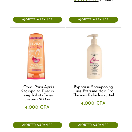
6.000
CFA
Promo !
prix
prix
initial
actuel
était :
est :
7.500 CFA.
6.000 CFA.
AJOUTER AU PANIER
AJOUTER AU PANIER
L’Oréal Paris Après
Byphasse Shampooing
Shampoing Dream
Lisse Extrême Hair Pro
Length Anti-Casse
Cheveux Rebelles 750ml
Cheveux 200 ml
4.000
CFA
4.000
CFA
AJOUTER AU PANIER
AJOUTER AU PANIER