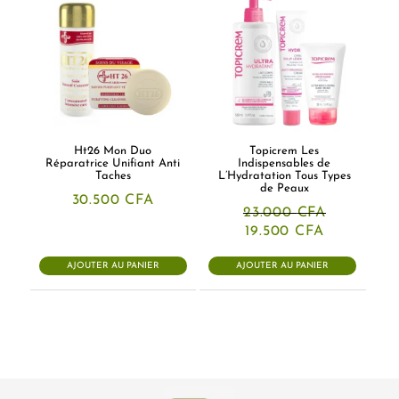
Ht26 Mon Duo
Topicrem Les
Réparatrice Unifiant Anti
Indispensables de
Taches
L’Hydratation Tous Types
de Peaux
30.500
CFA
23.000
CFA
Le
Le
19.500
CFA
prix
prix
initial
actuel
AJOUTER AU PANIER
AJOUTER AU PANIER
était :
est :
23.000 CFA.
19.500 CFA