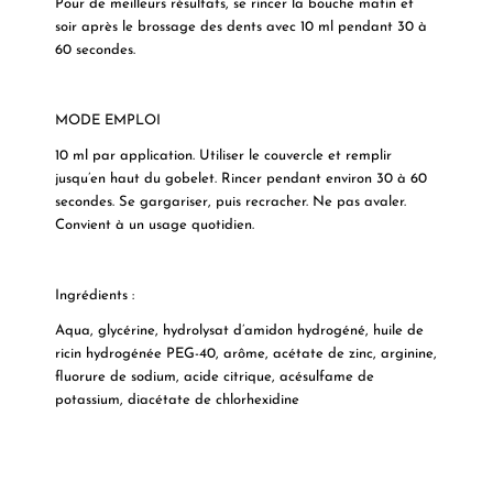
Pour de meilleurs résultats, se rincer la bouche matin et
soir après le brossage des dents avec 10 ml pendant 30 à
60 secondes.
MODE EMPLOI
10 ml par application. Utiliser le couvercle et remplir
jusqu’en haut du gobelet. Rincer pendant environ 30 à 60
secondes. Se gargariser, puis recracher. Ne pas avaler.
Convient à un usage quotidien.
Ingrédients :
Aqua, glycérine, hydrolysat d’amidon hydrogéné, huile de
ricin hydrogénée PEG-40, arôme, acétate de zinc, arginine,
fluorure de sodium, acide citrique, acésulfame de
potassium, diacétate de chlorhexidine