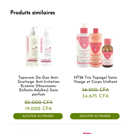
Produits similaires
Topicrem Da Duo Anti-
HT26 Trio Topsigel Soins
Grattage Anti-Irritation
Visage et Corps Unifiant
Eczéma (Nourissons-
36.500
CFA
Enfants-Adultes) Sans
parfum
Le
Le
34.675
CFA
prix
prix
20.000
CFA
initial
actuel
Le
Le
19.000
CFA
était :
est :
prix
prix
36.500 CFA.
34.675 CFA
AJOUTER AU PANIER
AJOUTER AU PANIER
initial
actuel
était :
est :
20.000 CFA.
19.000 CFA.