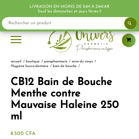
LIVRAISON EN MOINS DE 24H À DAKAR
PROMO !
PROMO !
PROMO !
Sauf les dimanches et jours fériés !!
accueil
/
boutique
/
parapharmacie
/
soins du corps
/
l'hygiène bucco-dentaire
/
bain de bouche
/
CB12 Bain de Bouche
Menthe contre
Mauvaise Haleine 250
ml
8.500
CFA