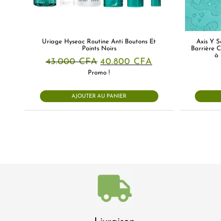
Uriage Hyseac Routine Anti Boutons Et
Axis Y 
Points Noirs
Barrière C
à 
Le
Le
43.000
CFA
40.800
CFA
prix
prix
Promo !
initial
actuel
était :
est :
43.000 CFA.
40.800 CFA.
AJOUTER AU PANIER