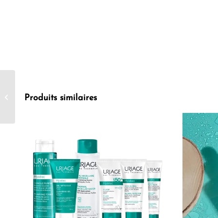
CeraVe Duo Crème
Lavante Hydratante et
Produits similaires
Baume Hydratant
Grand Format