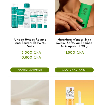
Uriage Hyseac Routine
HaruHaru Wonder Stick
Anti Boutons Et Points
Solaire Spf50 au Bamboo
Noirs
Noir Apaisant 20 g
43.000
CFA
11.500
CFA
Le
Le
40.800
CFA
prix
prix
initial
actuel
était :
est :
AJOUTER AU PANIER
AJOUTER AU PANIER
43.000 CFA.
40.800 CFA.