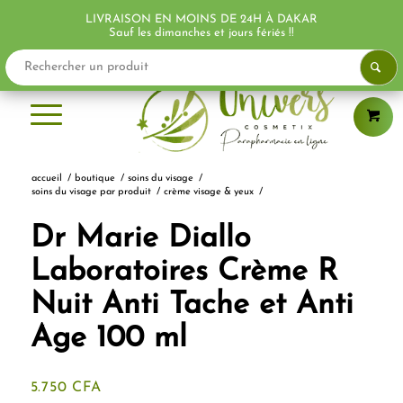
LIVRAISON EN MOINS DE 24H À DAKAR
PROMO !
Sauf les dimanches et jours fériés !!
accueil
/
boutique
/
soins du visage
/
soins du visage par produit
/
crème visage & yeux
/
Dr Marie Diallo
Laboratoires Crème R
Nuit Anti Tache et Anti
Age 100 ml
5.750
CFA