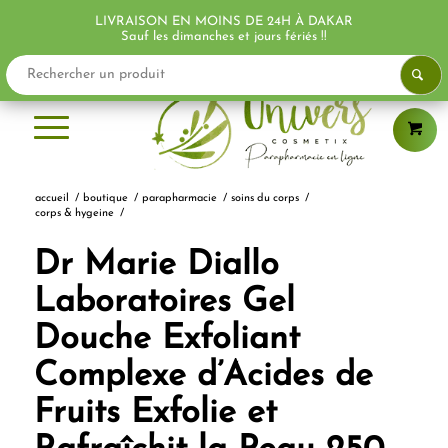
LIVRAISON EN MOINS DE 24H À DAKAR
PROMO !
Sauf les dimanches et jours fériés !!
accueil
/
boutique
/
parapharmacie
/
soins du corps
/
corps & hygeine
/
Dr Marie Diallo
Laboratoires Gel
Douche Exfoliant
Complexe d’Acides de
Fruits Exfolie et