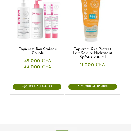
Topicrem Box Cadeau
Topicrem Sun Protect
Couple
Lait Solaire Hydratant
Spf50+ 200 ml
45.000
CFA
11.000
CFA
Le
Le
44.000
CFA
prix
prix
initial
actuel
était :
est :
45.000 CFA.
44.000 CFA.
AJOUTER AU PANIER
AJOUTER AU PANIER