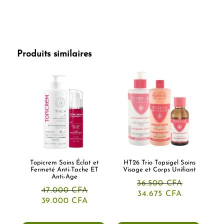
Produits similaires
Topicrem Soins Éclat et
HT26 Trio Topsigel Soins
Fermeté Anti-Tache ET
Visage et Corps Unifiant
Anti-Age
36.500
CFA
47.000
CFA
Le
Le
34.675
CFA
Le
Le
prix
prix
39.000
CFA
prix
prix
initial
actuel
initial
actuel
était :
est :
était :
est :