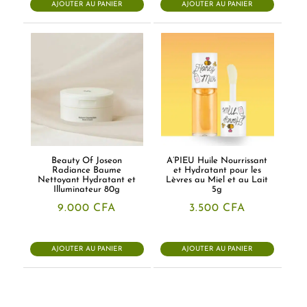
36.500 CFA.
34.675 CFA
AJOUTER AU PANIER
AJOUTER AU PANIER
47.000 CFA.
39.000 CFA.
Beauty Of Joseon
A’PIEU Huile Nourrissant
Radiance Baume
et Hydratant pour les
Nettoyant Hydratant et
Lèvres au Miel et au Lait
Illuminateur 80g
5g
9.000
CFA
3.500
CFA
AJOUTER AU PANIER
AJOUTER AU PANIER