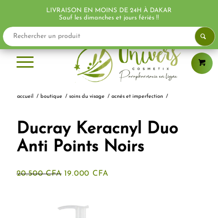
LIVRAISON EN MOINS DE 24H À DAKAR
PROMO !
PROMO !
PROMO !
Sauf les dimanches et jours fériés !!
accueil
/
boutique
/
soins du visage
/
acnés et imperfection
/
Ducray Keracnyl Duo
Anti Points Noirs
Le
Le
20.500
CFA
19.000
CFA
prix
prix
initial
actuel
était :
est :
20.500 CFA.
19.000 CFA.