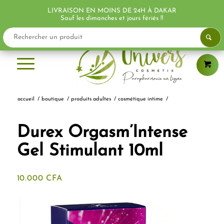
LIVRAISON EN MOINS DE 24H À DAKAR
Sauf les dimanches et jours fériés !!
accueil
/
boutique
/
produits adultes
/
cosmétique intime
/
Durex Orgasm’Intense
Gel Stimulant 10ml
10.000
CFA