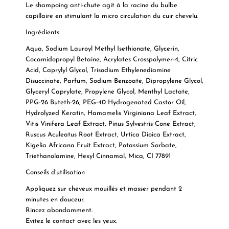
Le shampoing anti-chute agit à la racine du bulbe
capillaire en stimulant la micro circulation du cuir chevelu.
Ingrédients
Aqua, Sodium Lauroyl Methyl Isethionate, Glycerin,
Cocamidopropyl Betaine, Acrylates Crosspolymer-4, Citric
Acid, Caprylyl Glycol, Trisodium Ethylenediamine
Disuccinate, Parfum, Sodium Benzoate, Dipropylene Glycol,
Glyceryl Caprylate, Propylene Glycol, Menthyl Lactate,
PPG-26 Buteth-26, PEG-40 Hydrogenated Castor Oil,
Hydrolyzed Keratin, Hamamelis Virginiana Leaf Extract,
Vitis Vinifera Leaf Extract, Pinus Sylvestris Cone Extract,
Ruscus Aculeatus Root Extract, Urtica Dioica Extract,
Kigelia Africana Fruit Extract, Potassium Sorbate,
Triethanolamine, Hexyl Cinnamal, Mica, CI 77891
Conseils d’utilisation
Appliquez sur cheveux mouillés et masser pendant 2
minutes en douceur.
Rincez abondamment.
Evitez le contact avec les yeux.