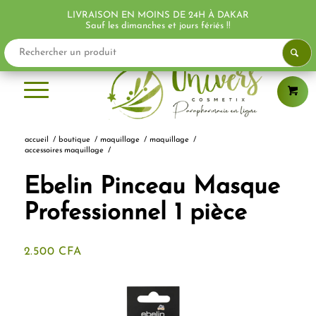
LIVRAISON EN MOINS DE 24H À DAKAR
Sauf les dimanches et jours fériés !!
accueil
/
boutique
/
maquillage
/
maquillage
/
accessoires maquillage
/
Ebelin Pinceau Masque
Professionnel 1 pièce
2.500
CFA