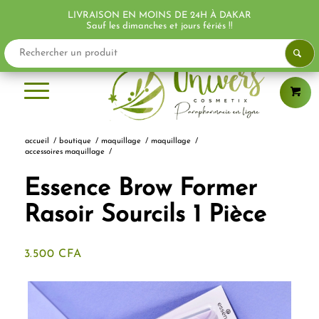
LIVRAISON EN MOINS DE 24H À DAKAR
Sauf les dimanches et jours fériés !!
accueil
/
boutique
/
maquillage
/
maquillage
/
accessoires maquillage
/
Essence Brow Former
Rasoir Sourcils 1 Pièce
3.500
CFA