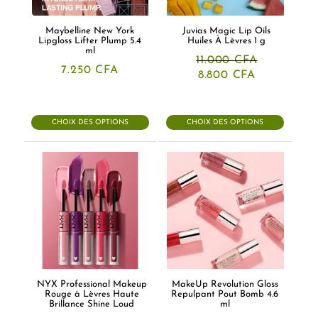
Maybelline New York
Juvias Magic Lip Oils
Lipgloss Lifter Plump 5.4
Huiles À Lèvres 1 g
ml
11.000
CFA
7.250
CFA
Le
Le
8.800
CFA
prix
prix
initial
actuel
était :
est :
11.000 CFA.
8.800 CFA.
CHOIX DES OPTIONS
CHOIX DES OPTIONS
NYX Professional Makeup
MakeUp Revolution Gloss
Rouge à Lèvres Haute
Repulpant Pout Bomb 4.6
Brillance Shine Loud
ml