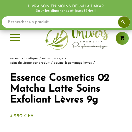
LIVRAISON EN MOINS DE 24H À DAKAR
PROMO !
PROMO !
Sauf les dimanches et jours fériés !!
accueil
/
boutique
/
soins du visage
/
soins du visage par produit
/
baume & gommage lèvres
/
Essence Cosmetics 02
Matcha Latte Soins
Exfoliant Lèvres 9g
4.250
CFA