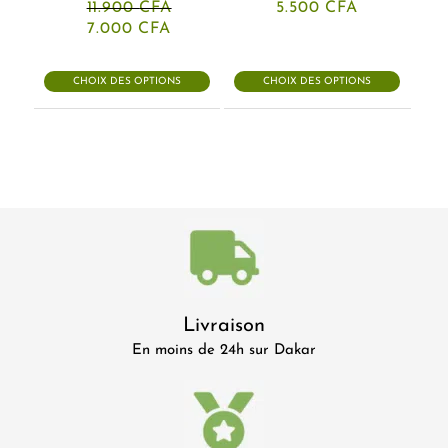
11.900
CFA
5.500
CFA
Le
Le
7.000
CFA
prix
prix
initial
actuel
était :
est :
CHOIX DES OPTIONS
CHOIX DES OPTIONS
11.900 CFA.
7.000 CFA.
Livraison
En moins de 24h sur Dakar