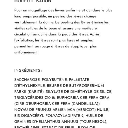
MODE UTILISATION
Pour un maquillage des lèvres uniforme et qui dure le plus
longtemps possible, un peeling des lèvres change
véritablement la donne. Le peeling des lèvres élimine les
vieilles cellules de la peau et assure une meilleure
circulation sanguine dans la peau des lèvres. Après
l’exfoliation, les lèvres sont plus lisses et souples,
permettant au rouge à lèvres de s’appliquer plus
uniformément.
INGRÉDIENTS :
SACCHAROSE, POLYBUTÈNE, PALMITATE
D’ÉTHYLHEXYLE, BEURRE DE BUTYROSPERMUM
PARKII (KARITÉ), SILYLATE DE DIMÉTHYLE DE SILICE,
TRIGLYCÉRIDES C10-18, EUPHORBIA CERIFERA CERA
(CIRE D’EUPHORBIA CERIFERA (CANDELILLA)),
NOYAU DE PRUNUS ARMENIACA (ABRICOT) HUILE,
BIS-DIGLYCÉRYL POLYACYLADIPATE-2, HUILE DE
GRAINES D’HELIANTHUS ANNUUS (TOURNESOL),
BROMÉLAINE, EXTRAIT DE FEUILLE D’ALOE