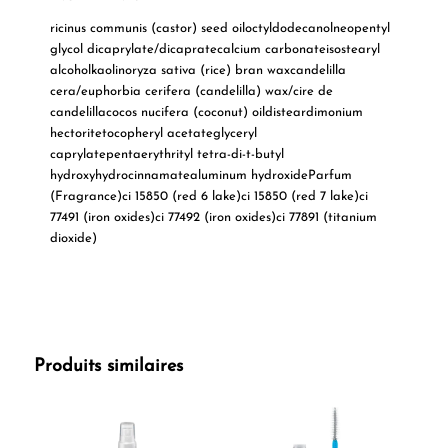
ricinus communis (castor) seed oiloctyldodecanolneopentyl
glycol dicaprylate/dicapratecalcium carbonateisostearyl
alcoholkaolinoryza sativa (rice) bran waxcandelilla
cera/euphorbia cerifera (candelilla) wax/cire de
candelillacocos nucifera (coconut) oildisteardimonium
hectoritetocopheryl acetateglyceryl
caprylatepentaerythrityl tetra-di-t-butyl
hydroxyhydrocinnamatealuminum hydroxideParfum
(Fragrance)ci 15850 (red 6 lake)ci 15850 (red 7 lake)ci
77491 (iron oxides)ci 77492 (iron oxides)ci 77891 (titanium
dioxide)
Produits similaires