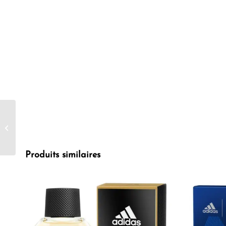
KLORANE Lait
hydratant au
Calendula 750ml
Produits similaires