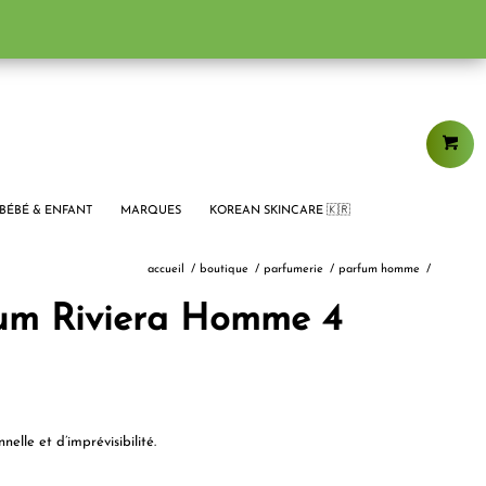
BÉBÉ & ENFANT
MARQUES
KOREAN SKINCARE 🇰🇷
accueil
/
boutique
/
parfumerie
/
parfum homme
/
fum Riviera Homme 4
elle et d’imprévisibilité.