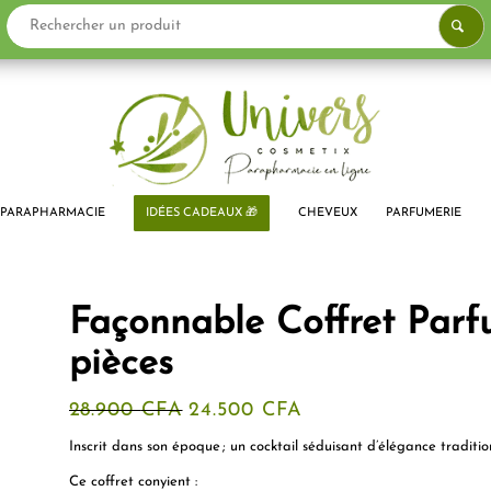
PROMO !
PARAPHARMACIE
IDÉES CADEAUX 🎁
CHEVEUX
PARFUMERIE
Façonnable Coffret Par
pièces
Le
Le
28.900
CFA
24.500
CFA
prix
prix
initial
actuel
Inscrit dans son époque ; un cocktail séduisant d’élégance traditionn
était :
est :
28.900 CFA.
24.500 CFA.
Ce coffret conyient :