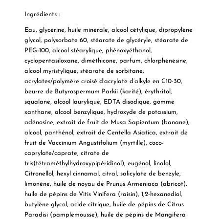
Ingrédients
:
Eau, glycérine, huile minérale, alcool cétylique, dipropylène
glycol, polysorbate 60, stéarate de glycéryle, stéarate de
PEG-100, alcool stéarylique, phénoxyéthanol,
cyclopentasiloxane, diméthicone, parfum, chlorphénésine,
alcool myristylique, stéarate de sorbitane,
acrylates/polymère croisé d’acrylate d’alkyle en C10-30,
beurre de Butyrospermum Parkii (karité), érythritol,
squalane, alcool laurylique, EDTA disodique, gomme
xanthane, alcool benzylique, hydroxyde de potassium,
adénosine, extrait de fruit de Musa Sapientum (banane),
alcool, panthénol, extrait de Centella Asiatica, extrait de
fruit de Vaccinium Angustifolium (myrtille), coco-
caprylate/caprate, citrate de
tris(tétraméthylhydroxypipéridinol), eugénol, linalol,
Citronellol, hexyl cinnamal, citral, salicylate de benzyle,
limonène, huile de noyau de Prunus Armeniaca (abricot),
huile de pépins de Vitis Vinifera (raisin), 1,2-hexanediol,
butylène glycol, acide citrique, huile de pépins de Citrus
Paradisi (pamplemousse), huile de pépins de Mangifera