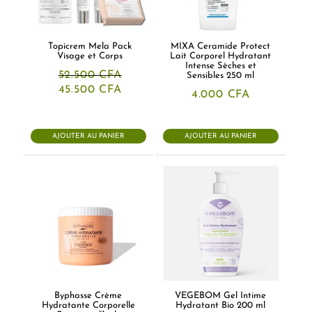
Topicrem Mela Pack
MIXA Ceramide Protect
Visage et Corps
Lait Corporel Hydratant
Intense Sèches et
52.500
CFA
Sensibles 250 ml
Le
Le
45.500
CFA
4.000
CFA
prix
prix
initial
actuel
était :
est :
52.500 CFA.
45.500 CFA.
AJOUTER AU PANIER
AJOUTER AU PANIER
Byphasse Crème
VEGEBOM Gel Intime
Hydratante Corporelle
Hydratant Bio 200 ml