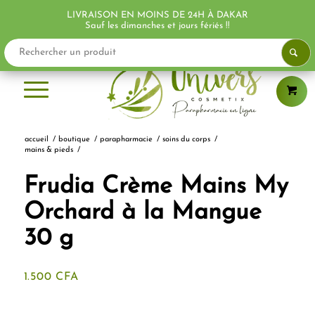
LIVRAISON EN MOINS DE 24H À DAKAR
PROMO !
Sauf les dimanches et jours fériés !!
accueil
/
boutique
/
parapharmacie
/
soins du corps
/
mains & pieds
/
Frudia Crème Mains My
Orchard à la Mangue
30 g
1.500
CFA