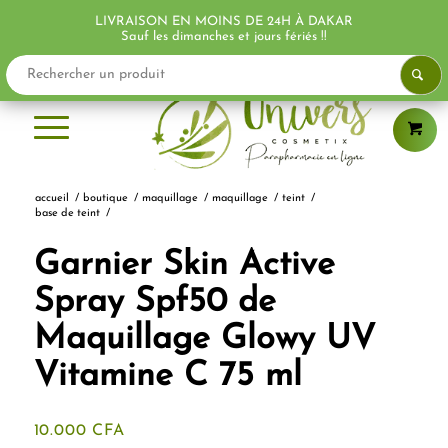
LIVRAISON EN MOINS DE 24H À DAKAR
Sauf les dimanches et jours fériés !!
accueil
/
boutique
/
maquillage
/
maquillage
/
teint
/
base de teint
/
Garnier Skin Active
Spray Spf50 de
Maquillage Glowy UV
Vitamine C 75 ml
10.000
CFA