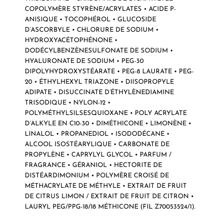
COPOLYMÈRE STYRÈNE/ACRYLATES • ACIDE P-
ANISIQUE • TOCOPHÉROL • GLUCOSIDE
D’ASCORBYLE • CHLORURE DE SODIUM •
HYDROXYACÉTOPHÉNONE •
DODÉCYLBENZÈNESULFONATE DE SODIUM •
HYALURONATE DE SODIUM • PEG-30
DIPOLYHYDROXYSTÉARATE • PEG-8 LAURATE • PEG-
20 • ÉTHYLHEXYL TRIAZONE • DIISOPROPYLE
ADIPATE • DISUCCINATE D’ÉTHYLÈNEDIAMINE
TRISODIQUE • NYLON-12 •
POLYMÉTHYLSILSESQUIOXANE • POLY ACRYLATE
D’ALKYLE EN C10-30 • DIMÉTHICONE • LIMONÈNE •
LINALOL • PROPANEDIOL • ISODODÉCANE •
ALCOOL ISOSTÉARYLIQUE • CARBONATE DE
PROPYLÈNE • CAPRYLYL GLYCOL • PARFUM /
FRAGRANCE • GÉRANIOL • HECTORITE DE
DISTÉARDIMONIUM • POLYMÈRE CROISÉ DE
MÉTHACRYLATE DE MÉTHYLE • EXTRAIT DE FRUIT
DE CITRUS LIMON / EXTRAIT DE FRUIT DE CITRON •
LAURYL PEG/PPG-18/18 MÉTHICONE (FIL Z70053524/1).