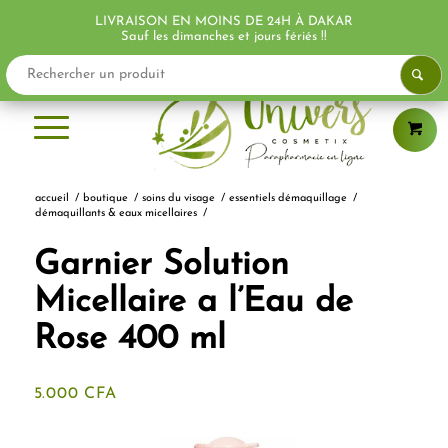
LIVRAISON EN MOINS DE 24H À DAKAR
Sauf les dimanches et jours fériés !!
accueil
/
boutique
/
soins du visage
/
essentiels démaquillage
/
démaquillants & eaux micellaires
/
Garnier Solution
Micellaire a l’Eau de
Rose 400 ml
5.000
CFA