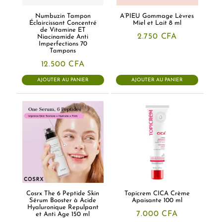
Numbuzin Tampon
A’PIEU Gommage Lèvres
Éclaircissant Concentré
Miel et Lait 8 ml
de Vitamine ET
2.750
CFA
Niacinamide Anti
Imperfections 70
Tampons
12.500
CFA
AJOUTER AU PANIER
AJOUTER AU PANIER
Cosrx The 6 Peptide Skin
Topicrem CICA Crème
Sérum Booster à Acide
Apaisante 100 ml
Hyaluronique Repulpant
7.000
CFA
et Anti Age 150 ml