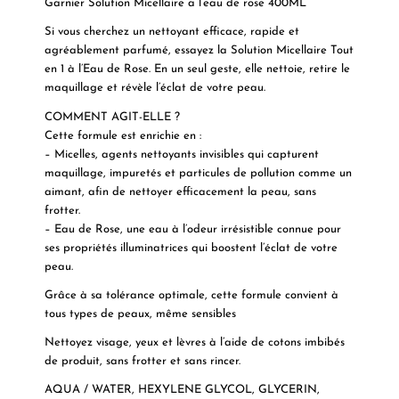
Garnier Solution Micellaire a l’eau de rose 400ML
Si vous cherchez un nettoyant efficace, rapide et
agréablement parfumé, essayez la Solution Micellaire Tout
en 1 à l’Eau de Rose. En un seul geste, elle nettoie, retire le
maquillage et révèle l’éclat de votre peau.
COMMENT AGIT-ELLE ?
Cette formule est enrichie en :
–
Micelles
, agents nettoyants invisibles qui capturent
maquillage, impuretés et particules de pollution comme un
aimant, afin de nettoyer efficacement la peau, sans
frotter.
–
Eau de Rose
, une eau à l’odeur irrésistible connue pour
ses propriétés illuminatrices qui boostent l’éclat de votre
peau.
Grâce à sa tolérance optimale, cette formule convient à
tous types de peaux, même sensibles
Nettoyez visage, yeux et lèvres à l’aide de cotons imbibés
de produit, sans frotter et sans rincer.
AQUA / WATER
, HEXYLENE GLYCOL,
GLYCERIN
,