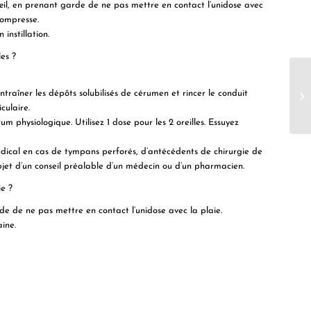
il, en prenant garde de ne pas mettre en contact l’unidose avec
compresse.
instillation.
es ?
ntraîner les dépôts solubilisés de cérumen et rincer le conduit
culaire.
m physiologique. Utilisez 1 dose pour les 2 oreilles. Essuyez
 médical en cas de tympans perforés, d’antécédents de chirurgie de
 l’objet d’un conseil préalable d’un médecin ou d’un pharmacien.
e ?
de de ne pas mettre en contact l’unidose avec la plaie.
ine.