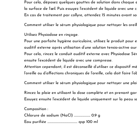
Pour cela, déposez quelques gouttes de solution dans chaque œ
la surface de l’œil. Puis essuyez l’excédent de liquide avec une 
En cas de traitement par collyre, attendez 15 minutes avant son 
Comment utiliser le sérum physiologique pour nettoyer les oreill
Utilisez Physiodose en rinçage.
Pour une parfaite hygiène auriculaire, utilisez le produit pour e
auditif externe après utilisation d’une solution tensio-active auri
Pour cela, rincez le conduit auditif externe avec Physiodose Séru
ensuite l’excédent de liquide avec une compresse.
Attention cependant, il est déconseillé d’utiliser ce dispositif
l’oreille ou d’affections chroniques de l’oreille, cela doit faire
Comment utiliser le sérum physiologique pour nettoyer une plai
Rincez la plaie en utilisant la dose complète et en prenant gar
Essuyez ensuite l’excédent de liquide uniquement sur la peau sa
Composition :
Chlorure de sodium (NaCl) ………………….. 0.9 g
Eau purifiée …………………………………… qsp 100 ml