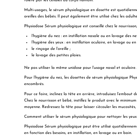
toléré par les cellules du corps humain.
Multi-usages, le sérum physiologique en dosette est quotidiennem
oreilles des bébés. Il peut également être utilisé chez les adul
Physiodose Sérum physiologique est conseillé chez le nourrisson, 
l’hygiène du nez : en instillation nasale ou en lavage des n
l’hygiène des yeux : en instillation oculaire, en lavage ou en
le rinçage de l’oreille ;
le lavage des petites plaies.
Ne pas utiliser la même unidose pour l’usage nasal et oculaire.
Pour l’hygiène du nez, les
dosettes de sérum physiologique Phy
encombrés.
Pour ce faire, inclinez la tête en arrière, introduisez l’embout 
Chez le nourrisson et bébé, instillez le produit avec le minimum 
moyenne. Redressez la tête pour laisser s’écouler les mucosités, 
Comment utiliser le sérum physiologique pour nettoyer les yeux
Physiodose Sérum physiologique peut être utilisé quotidiennemen
en fonction des besoins, en instillation, en lavage ou en bain.