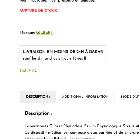
Non injectable, il est présenté en
unidose
.
RUPTURE DE STOCK
Marque:
GILBERT
LIVRAISON EN MOINS DE 24H À DAKAR
sauf les dimanches et jours fériés !!
SKU :
74142
DESCRIPTION :
ADDITIONAL INFORMATION
MODE D'UT
Description :
Laboratoires Gilbert Physiodose Sérum Physiologique Stérile 40
Ce dispositif médical est composé d’eau purifiée et de chlorure