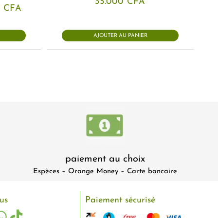
35.000
CFA
Le
0
CFA
prix
actuel
est :
AJOUTER AU PANIER
0 CFA.
19.000 CFA.
paiement au choix
Espèces – Orange Money – Carte bancaire
us
Paiement sécurisé