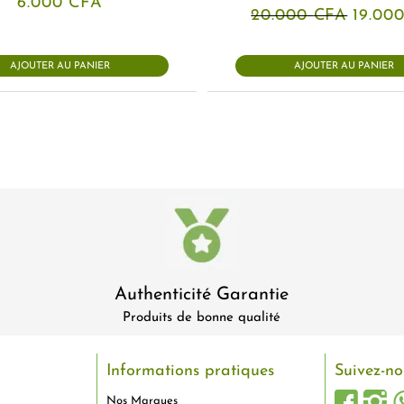
6.000
CFA
Le
20.000
CFA
19.00
prix
initial
était :
AJOUTER AU PANIER
AJOUTER AU PANIER
20.00
Authenticité Garantie
Produits de bonne qualité
Informations pratiques
Suivez-no
Nos Marques