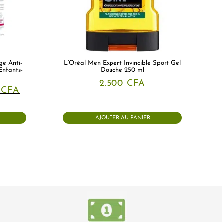
e Anti-
L’Oréal Men Expert Invincible Sport Gel
Enfants-
Douche 250 ml
2.500
CFA
Le
0
CFA
prix
actuel
est :
AJOUTER AU PANIER
 CFA.
19.000 CFA.