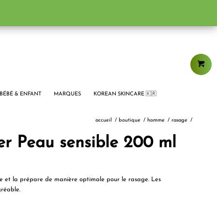
BÉBÉ & ENFANT
MARQUES
KOREAN SKINCARE 🇰🇷
accueil
/
boutique
/
homme
/
rasage
/
r Peau sensible 200 ml
e et la prépare de manière optimale pour le rasage. Les
réable.