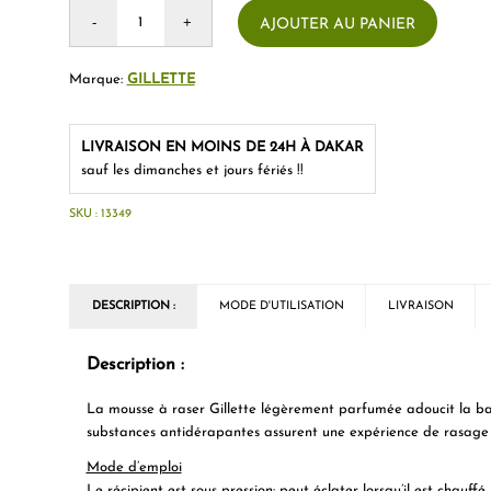
AJOUTER AU PANIER
Marque:
GILLETTE
LIVRAISON EN MOINS DE 24H À DAKAR
sauf les dimanches et jours fériés !!
SKU :
13349
DESCRIPTION :
MODE D'UTILISATION
LIVRAISON
Description :
La mousse à raser Gillette légèrement parfumée adoucit la ba
substances antidérapantes assurent une expérience de rasage
Mode d’emploi
Le récipient est sous pression: peut éclater lorsqu’il est chauff