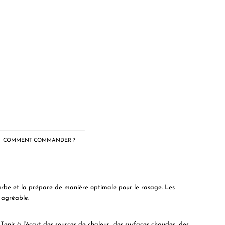
COMMENT COMMANDER ?
rbe et la prépare de manière optimale pour le rasage. Les
 agréable.
é. Tenir à l’écart des sources de chaleur, des surfaces chaudes, des