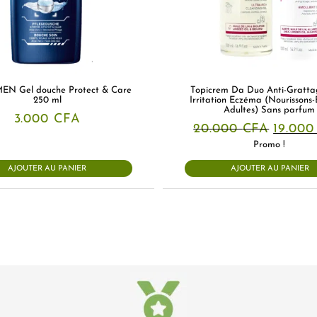
EN Gel douche Protect & Care
Topicrem Da Duo Anti-Grattag
250 ml
Irritation Eczéma (Nourissons-
Adultes) Sans parfum
3.000
CFA
Le
20.000
CFA
19.00
prix
Promo !
initial
était :
AJOUTER AU PANIER
AJOUTER AU PANIER
20.000