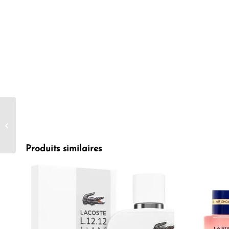
Lancôme Paris La Nuit
Trésor Coffret Cadeau
Eau de Parfum Femme
Produits similaires