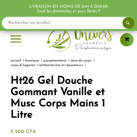
LIVRAISON EN MOINS DE 24H À DAKAR
PROMO !
PROMO !
PROMO !
Sauf les dimanches et jours fériés !!
accueil
/
boutique
/
parapharmacie
/
soins du corps
/
corps & hygeine
/
antibactériens et réparateurs
/
Ht26 Gel Douche
Gommant Vanille et
Musc Corps Mains 1
Litre
11.500
CFA