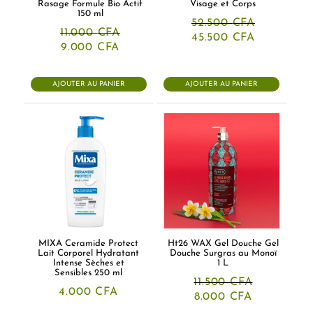
Rasage Formule Bio Actif
Visage et Corps
150 ml
52.500
CFA
11.000
CFA
Le
Le
45.500
CFA
Le
Le
prix
prix
9.000
CFA
prix
prix
initial
actuel
initial
actuel
était :
est :
était :
est :
52.500 CFA.
45.500 CF
AJOUTER AU PANIER
AJOUTER AU PANIER
11.000 CFA.
9.000 CFA.
MIXA Ceramide Protect
Ht26 WAX Gel Douche Gel
Lait Corporel Hydratant
Douche Surgras au Monoï
Intense Sèches et
1 L
Sensibles 250 ml
11.500
CFA
4.000
CFA
Le
Le
8.000
CFA
prix
prix