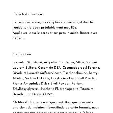
Conseils d’utilisation :
Le Gel douche surgras s’emploie comme un gel douche
liquide sur la peau préalablement mouillée.
Appliquez-le sur le corps et sur peau humide. Rincez avec
de l’eau.
Composition
Formule INCI: Aqua, Acrylates Copolymer, Silica, Sodium
Laureth Sulfate, Cocamide DEA, Cocamidopropyl Betaine,
Disodium Laureth Sulfosuccinate, Triethanolamine, Benzyl
Alcohol, Sodium Chloride, Corylus Avellana Shell Powder,
Prunus Amygdalus Dulcis Shell Powder, Parfum,
Ethylhexylglycerin, Synthetic Fluorphlogopite, Titanium
Dioxide, Iron Oxide, CI 1598.
* À titre d’information uniquement. Bien que nous nous
efforcions de maintenir l’exactitude de cette formule, nous
ne pouvons pas garantir qu’elle est à jour ou qu’elle ne