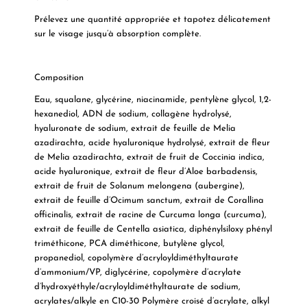
Prélevez une quantité appropriée et tapotez délicatement
sur le visage jusqu’à absorption complète.
Composition
Eau, squalane, glycérine, niacinamide, pentylène glycol, 1,2-
hexanediol, ADN de sodium, collagène hydrolysé,
hyaluronate de sodium, extrait de feuille de Melia
azadirachta, acide hyaluronique hydrolysé, extrait de fleur
de Melia azadirachta, extrait de fruit de Coccinia indica,
acide hyaluronique, extrait de fleur d’Aloe barbadensis,
extrait de fruit de Solanum melongena (aubergine),
extrait de feuille d’Ocimum sanctum, extrait de Corallina
officinalis, extrait de racine de Curcuma longa (curcuma),
extrait de feuille de Centella asiatica, diphénylsiloxy phényl
triméthicone, PCA diméthicone, butylène glycol,
propanediol, copolymère d’acryloyldiméthyltaurate
d’ammonium/VP, diglycérine, copolymère d’acrylate
d’hydroxyéthyle/acryloyldiméthyltaurate de sodium,
acrylates/alkyle en C10-30 Polymère croisé d’acrylate, alkyl