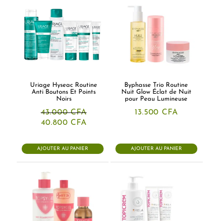
Uriage Hyseac Routine
Byphasse Trio Routine
Anti Boutons Et Points
Nuit Glow Éclat de Nuit
Noirs
pour Peau Lumineuse
43.000
CFA
13.500
CFA
Le
Le
40.800
CFA
prix
prix
initial
actuel
était :
est :
AJOUTER AU PANIER
AJOUTER AU PANIER
43.000 CFA.
40.800 CFA.