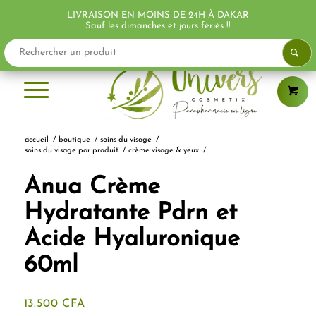
LIVRAISON EN MOINS DE 24H À DAKAR
PROMO !
PROMO !
PROMO !
Sauf les dimanches et jours fériés !!
accueil
/
boutique
/
soins du visage
/
soins du visage par produit
/
crème visage & yeux
/
Anua Crème
Hydratante Pdrn et
Acide Hyaluronique
60ml
13.500
CFA