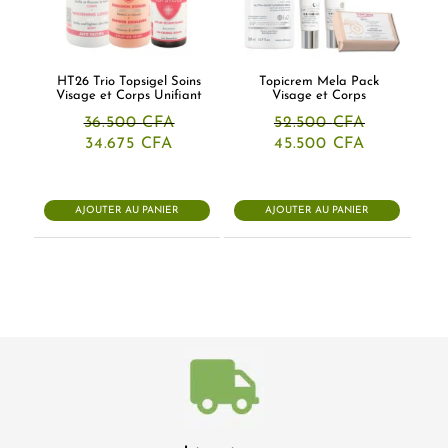
HT26 Trio Topsigel Soins
Topicrem Mela Pack
Visage et Corps Unifiant
Visage et Corps
36.500
CFA
52.500
CFA
Le
Le
Le
Le
34.675
CFA
45.500
CFA
prix
prix
prix
prix
initial
actuel
initial
actuel
était :
est :
était :
est :
36.500 CFA.
34.675 CFA.
52.500 CFA.
45.500 CF
AJOUTER AU PANIER
AJOUTER AU PANIER