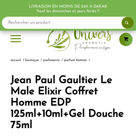
LIVRAISON EN MOINS DE 24H À DAKAR
Sauf les dimanches et jours fériés !!
accueil
/
boutique
/
parfumerie
/
parfum homme
/
Jean Paul Gaultier Le
Male Elixir Coffret
Homme EDP
125ml+10ml+Gel Douche
75ml