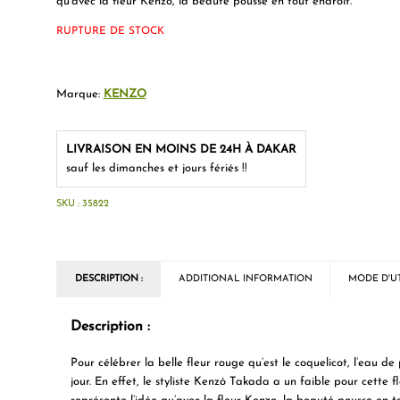
qu’avec la fleur Kenzo, la beauté pousse en tout endroit.
RUPTURE DE STOCK
Marque:
KENZO
LIVRAISON EN MOINS DE 24H À DAKAR
sauf les dimanches et jours fériés !!
SKU :
35822
DESCRIPTION :
ADDITIONAL INFORMATION
MODE D'UT
Description :
Pour célébrer la belle fleur rouge qu’est le coquelicot, l’eau
jour. En effet, le styliste Kenzó Takada a un faible pour cette 