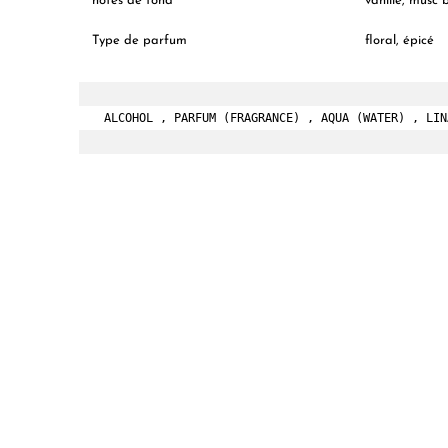
notes de fond
vanille, musc 
Type de parfum
floral, épicé
ALCOHOL , PARFUM (FRAGRANCE) , AQUA (WATER) , LIN