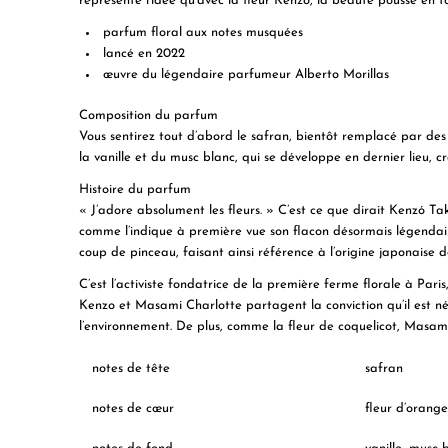
représente l’idée qu’avec la fleur Kenzo, la beauté pousse en to
parfum floral aux notes musquées
lancé en 2022
œuvre du légendaire parfumeur Alberto Morillas
Composition du parfum
Vous sentirez tout d’abord le safran, bientôt remplacé par des
la vanille et du musc blanc, qui se développe en dernier lieu, 
Histoire du parfum
« J’adore absolument les fleurs. » C’est ce que dirait Kenzó T
comme l’indique à première vue son flacon désormais légendair
coup de pinceau, faisant ainsi référence à l’origine japonaise 
C’est l’activiste fondatrice de la première ferme florale à Pa
Kenzo et Masami Charlotte partagent la conviction qu’il est néc
l’environnement. De plus, comme la fleur de coquelicot, Masami
notes de tête
safran
notes de cœur
fleur d’orang