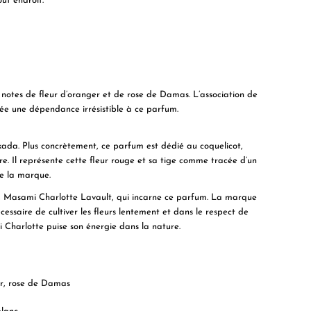
ut endroit.
 notes de fleur d’oranger et de rose de Damas. L’association de
crée une dépendance irrésistible à ce parfum.
akada. Plus concrètement, ce parfum est dédié au coquelicot,
e. Il représente cette fleur rouge et sa tige comme tracée d’un
de la marque.
ris, Masami Charlotte Lavault, qui incarne ce parfum. La marque
essaire de cultiver les fleurs lentement et dans le respect de
 Charlotte puise son énergie dans la nature.
er, rose de Damas