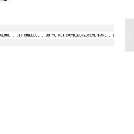
blanc
ALOOL , CITRONELLOL , BUTYL METHOXYDIBENZOYLMETHANE , LIMONENE ,