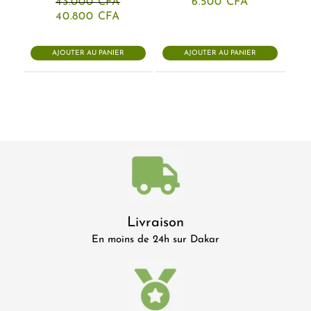
43.000
CFA
6.500
CFA
Le
Le
40.800
CFA
prix
prix
initial
actuel
était :
est :
AJOUTER AU PANIER
AJOUTER AU PANIER
43.000 CFA.
40.800 CFA.
Livraison
En moins de 24h sur Dakar