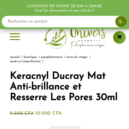
LIVRAISON EN MOINS DE 24H À DAKAR
PROMO !
PROMO !
Sauf les dimanches et jours fériés !!
accueil
/
boutique
/
parapharmacie
/
soins du visage
/
acnés et imperfection
/
Keracnyl Ducray Mat
Anti-brillance et
Resserre Les Pores 30ml
Le
Le
11.500
CFA
10.000
CFA
prix
prix
initial
actuel
était :
est :