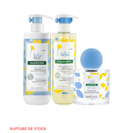
initial
actuel
était :
est :
26.250 CFA.
22.250 CFA.
RUPTURE DE STOCK