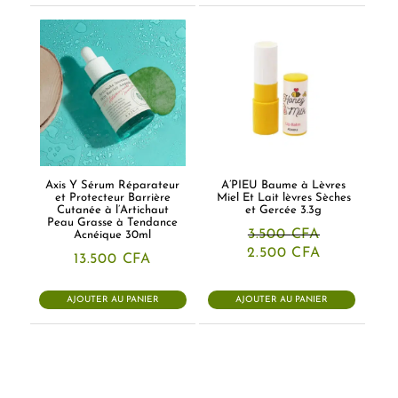
Axis Y Sérum Réparateur
A’PIEU Baume à Lèvres
et Protecteur Barrière
Miel Et Lait lèvres Sèches
Cutanée à l’Artichaut
et Gercée 3.3g
Peau Grasse à Tendance
3.500
CFA
Acnéique 30ml
Le
Le
2.500
CFA
13.500
CFA
prix
prix
initial
actuel
était :
est :
AJOUTER AU PANIER
AJOUTER AU PANIER
3.500 CFA.
2.500 CFA.