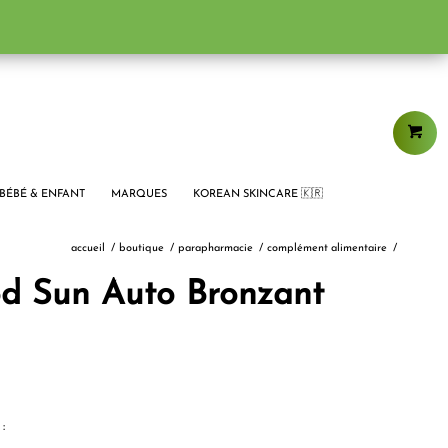
BÉBÉ & ENFANT
MARQUES
KOREAN SKINCARE 🇰🇷
accueil
/
boutique
/
parapharmacie
/
complément alimentaire
/
 Sun Auto Bronzant
: