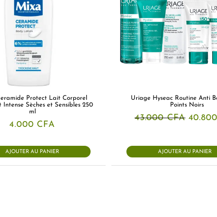
ramide Protect Lait Corporel
Uriage Hyseac Routine Anti B
 Intense Sèches et Sensibles 250
Points Noirs
ml
Le
43.000
CFA
40.80
prix
4.000
CFA
initial
était :
43.000
AJOUTER AU PANIER
AJOUTER AU PANIER