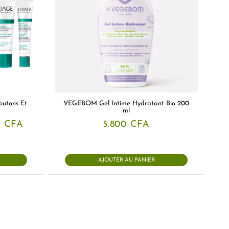
outons Et
VEGEBOM Gel Intime Hydratant Bio 200
ml
Le
0
CFA
5.800
CFA
prix
actuel
est :
 CFA.
40.800 CFA.
AJOUTER AU PANIER