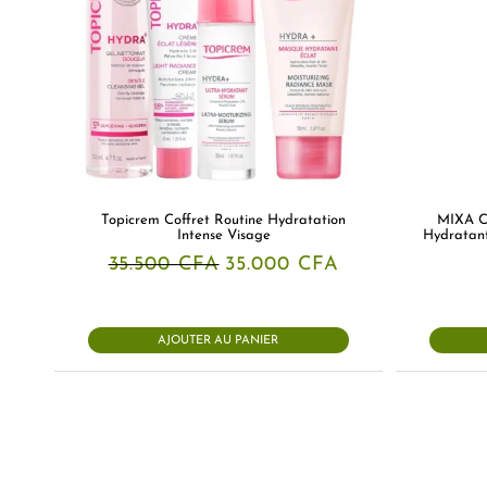
Topicrem Coffret Routine Hydratation
MIXA Ce
Intense Visage
Hydratant
Le
Le
35.500
CFA
35.000
CFA
prix
prix
initial
actuel
était :
est :
35.500 CFA.
35.000 CFA.
AJOUTER AU PANIER