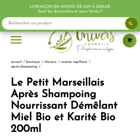
LIVRAISON EN MOINS DE 24H À DAKAR
Sauf les dimanches et jours fériés !!
accueil
/
boutique
/
cheveux
/
routine capillaire
/
après shampoing
/
Le Petit Marseillais
Après Shampoing
Nourrissant Démêlant
Miel Bio et Karité Bio
200ml