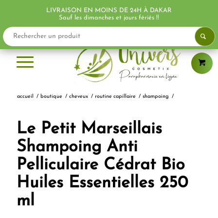
LIVRAISON EN MOINS DE 24H À DAKAR
Sauf les dimanches et jours fériés !!
accueil
/
boutique
/
cheveux
/
routine capillaire
/
shampoing
/
Le Petit Marseillais
Shampoing Anti
Pelliculaire Cédrat Bio
Huiles Essentielles 250
ml