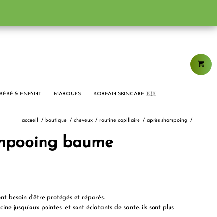
BÉBÉ & ENFANT
MARQUES
KOREAN SKINCARE 🇰🇷
accueil
/
boutique
/
cheveux
/
routine capillaire
/
après shampoing
/
ampooing baume
ont besoin d’être protégés et réparés.
ne jusqu’aux pointes, et sont éclatants de sante. ils sont plus