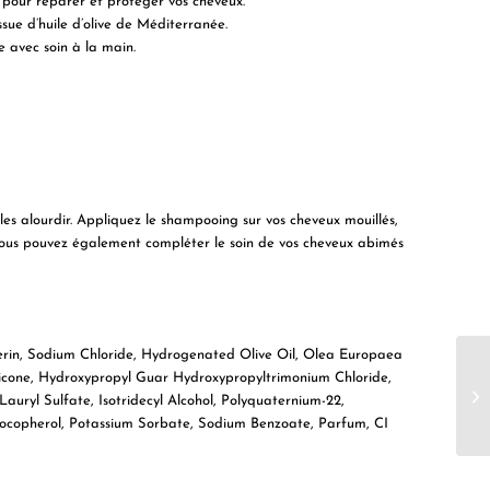
 pour réparer et protéger vos cheveux.
ssue d’huile d’olive de Méditerranée.
e avec soin à la main.
s alourdir. Appliquez le shampooing sur vos cheveux mouillés,
ous pouvez également compléter le soin de vos cheveux abimés
rin, Sodium Chloride, Hydrogenated Olive Oil, Olea Europaea
thicone, Hydroxypropyl Guar Hydroxypropyltrimonium Chloride,
uryl Sulfate, Isotridecyl Alcohol, Polyquaternium-22,
Tocopherol, Potassium Sorbate, Sodium Benzoate, Parfum, CI