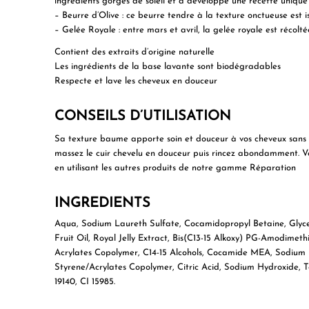
ingrédients gorgés de soleil et a développé une recette unique
– Beurre d’Olive : ce beurre tendre à la texture onctueuse est i
– Gelée Royale : entre mars et avril, la gelée royale est récolté
Contient des extraits d’origine naturelle
Les ingrédients de la base lavante sont biodégradables
Respecte et lave les cheveux en douceur
CONSEILS D’UTILISATION
Sa texture baume apporte soin et douceur à vos cheveux sans le
massez le cuir chevelu en douceur puis rincez abondamment. V
en utilisant les autres produits de notre gamme Réparation
INGREDIENTS
Aqua, Sodium Laureth Sulfate, Cocamidopropyl Betaine, Glyce
Fruit Oil, Royal Jelly Extract, Bis(C13-15 Alkoxy) PG-Amodime
Acrylates Copolymer, C14-15 Alcohols, Cocamide MEA, Sodium La
Styrene/Acrylates Copolymer, Citric Acid, Sodium Hydroxide, 
19140, CI 15985.