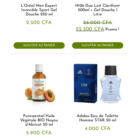
L’Oréal Men Expert
Ht26 Duo Lait Clarifiant
Invincible Sport Gel
500ml + Gel Douche 1
Douche 250 ml
Litre
2.500
CFA
26.000
CFA
Le
Le
22.500
CFA
Promo !
prix
prix
initial
actuel
était :
est :
AJOUTER AU PANIER
AJOUTER AU PANIER
26.000 CFA.
22.500 CFA.
Puressentiel Huile
Adidas Eau de Toilette
Végétale BIO Noyau
Homme STAR 50 ml
d’Abricot 50 ml
4.000
CFA
5.900
CFA