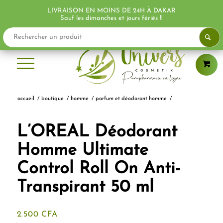
LIVRAISON EN MOINS DE 24H À DAKAR
Sauf les dimanches et jours fériés !!
accueil
/
boutique
/
homme
/
parfum et déodorant homme
/
L’OREAL Déodorant
Homme Ultimate
Control Roll On Anti-
Transpirant 50 ml
2.500
CFA