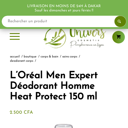
LIVRAISON EN MOINS DE 24H À DAKAR
Sauf les dimanches et jours fériés !!
accueil
/
boutique
/
corps & bain
/
soins corps
/
deodorant corps
/
L’Oréal Men Expert
Déodorant Homme
Heat Protect 150 ml
2.500
CFA