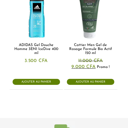
ADIDAS Gel Douche
Cattier Men Gel de
Homme 3EN1 IceDive 400
Rasage Formule Bio Actif
ml
150 ml
3.500
CFA
11.000
CFA
Le
Le
9.000
CFA
Promo !
prix
prix
initial
actuel
était :
est :
AJOUTER AU PANIER
AJOUTER AU PANIER
11.000 CFA.
9.000 CFA.