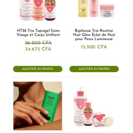
HT26 Trio Topsigel Soins
Byphasse Trio Routine
Visage et Corps Unifiant
Nuit Glow Éclat de Nuit
pour Peau Lumineuse
36.500
CFA
13.500
CFA
Le
Le
34.675
CFA
prix
prix
initial
actuel
était :
est :
36.500 CFA.
34.675 CFA.
AJOUTER AU PANIER
AJOUTER AU PANIER