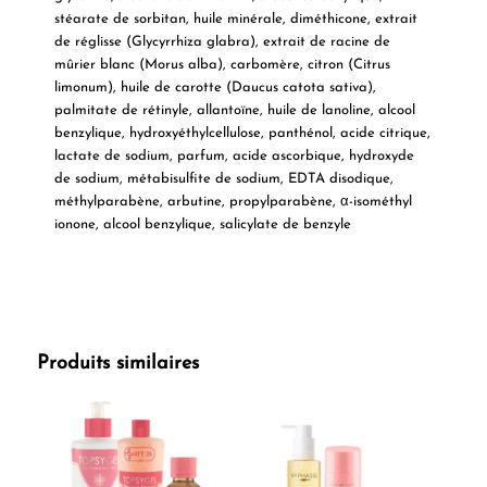
stéarate de sorbitan, huile minérale, diméthicone, extrait
de réglisse (Glycyrrhiza glabra), extrait de racine de
mûrier blanc (Morus alba), carbomère, citron (Citrus
limonum), huile de carotte (Daucus catota sativa),
palmitate de rétinyle, allantoïne, huile de lanoline, alcool
benzylique, hydroxyéthylcellulose, panthénol, acide citrique,
lactate de sodium, parfum, acide ascorbique, hydroxyde
de sodium, métabisulfite de sodium, EDTA disodique,
méthylparabène, arbutine, propylparabène, α-isométhyl
ionone, alcool benzylique, salicylate de benzyle
Produits similaires