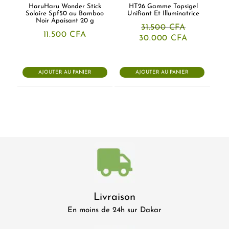
HaruHaru Wonder Stick
HT26 Gamme Topsigel
Solaire Spf50 au Bamboo
Unifiant Et Illuminatrice
Noir Apaisant 20 g
31.500
CFA
11.500
CFA
Le
Le
30.000
CFA
prix
prix
initial
actuel
était :
est :
31.500 CFA.
30.000 CF
AJOUTER AU PANIER
AJOUTER AU PANIER
Livraison
En moins de 24h sur Dakar