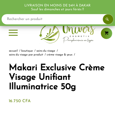
LIVRAISON EN MOINS DE 24H À DAKAR
PROMO !
PROMO !
Sauf les dimanches et jours fériés !!
accueil
/
boutique
/
soins du visage
/
soins du visage par produit
/
crème visage & yeux
/
Makari Exclusive Crème
Visage Unifiant
Illuminatrice 50g
16.750
CFA