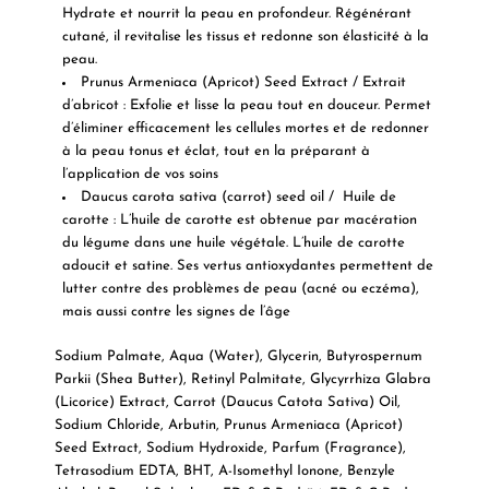
Hydrate et nourrit la peau en profondeur. Régénérant
cutané, il revitalise les tissus et redonne son élasticité à la
peau.
Prunus Armeniaca (Apricot) Seed Extract / Extrait
d’abricot
: Exfolie et lisse la peau tout en douceur. Permet
d’éliminer efficacement les cellules mortes et de redonner
à la peau tonus et éclat, tout en la préparant à
l’application de vos soins
Daucus carota sativa (carrot) seed oil / Huile de
carotte
: L’huile de carotte est obtenue par macération
du légume dans une huile végétale. L’huile de carotte
adoucit et satine. Ses vertus antioxydantes permettent de
lutter contre des problèmes de peau (acné ou eczéma),
mais aussi contre les signes de l’âge
Sodium Palmate, Aqua (Water), Glycerin, Butyrospernum
Parkii (Shea Butter), Retinyl Palmitate, Glycyrrhiza Glabra
(Licorice) Extract, Carrot (Daucus Catota Sativa) Oil,
Sodium Chloride, Arbutin, Prunus Armeniaca (Apricot)
Seed Extract, Sodium Hydroxide, Parfum (Fragrance),
Tetrasodium EDTA, BHT, A-Isomethyl Ionone, Benzyle