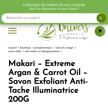
LIVRAISON EN MOINS DE 24H À DAKAR
Sauf les dimanches et jours fériés !!
accueil
/
boutique
/
parapharmacie
/
soins du visage
/
soins ciblés
/
anti-taches et dépigmentants
/
Makari – Extreme
Argan & Carrot Oil –
Savon Exfoliant Anti-
Tache Illuminatrice
200G