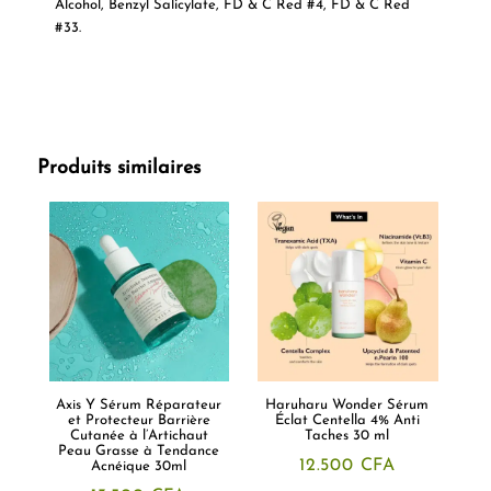
Alcohol, Benzyl Salicylate, FD & C Red #4, FD & C Red
#33.
Produits similaires
Axis Y Sérum Réparateur
Haruharu Wonder Sérum
et Protecteur Barrière
Éclat Centella 4% Anti
Cutanée à l’Artichaut
Taches 30 ml
Peau Grasse à Tendance
12.500
CFA
Acnéique 30ml