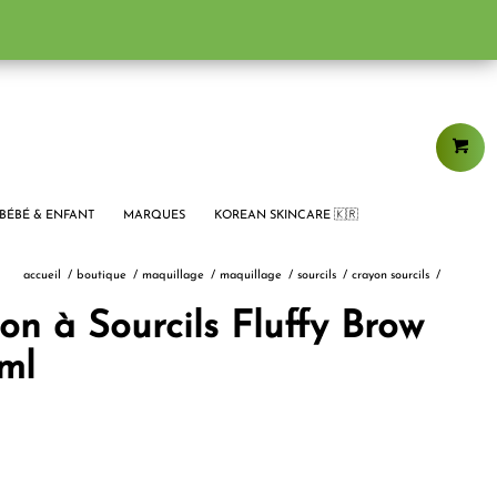
BÉBÉ & ENFANT
MARQUES
KOREAN SKINCARE 🇰🇷
accueil
/
boutique
/
maquillage
/
maquillage
/
sourcils
/
crayon sourcils
/
n à Sourcils Fluffy Brow
ml