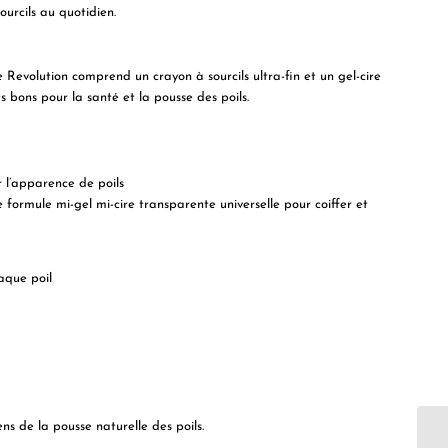
ourcils au quotidien.
e Revolution comprend un crayon à sourcils ultra-fin et un gel-cire
ts bons pour la santé et la pousse des poils.
r l’apparence de poils
 formule mi-gel mi-cire transparente universelle pour coiffer et
aque poil
ns de la pousse naturelle des poils.