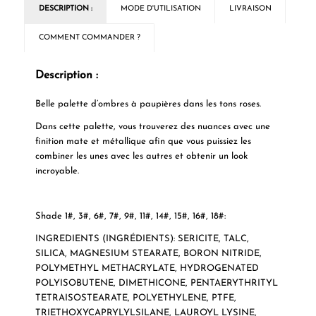
DESCRIPTION :
MODE D'UTILISATION
LIVRAISON
COMMENT COMMANDER ?
Description :
Belle palette d’ombres à paupières dans les tons roses.
Dans cette palette, vous trouverez des nuances avec une
finition mate et métallique afin que vous puissiez les
combiner les unes avec les autres et obtenir un look
incroyable.
Shade 1#, 3#, 6#, 7#, 9#, 11#, 14#, 15#, 16#, 18#:
INGREDIENTS (INGRÉDIENTS): SERICITE, TALC,
SILICA, MAGNESIUM STEARATE, BORON NITRIDE,
POLYMETHYL METHACRYLATE, HYDROGENATED
POLYISOBUTENE, DIMETHICONE, PENTAERYTHRITYL
TETRAISOSTEARATE, POLYETHYLENE, PTFE,
TRIETHOXYCAPRYLYLSILANE, LAUROYL LYSINE,