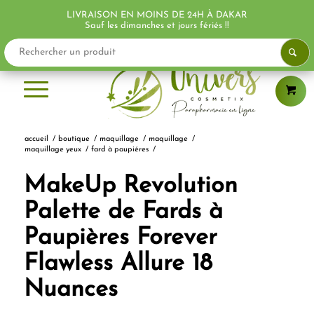
LIVRAISON EN MOINS DE 24H À DAKAR
Sauf les dimanches et jours fériés !!
accueil
/
boutique
/
maquillage
/
maquillage
/
maquillage yeux
/
fard à paupiéres
/
MakeUp Revolution
Palette de Fards à
Paupières Forever
Flawless Allure 18
Nuances