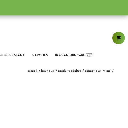
BÉBÉ & ENFANT
MARQUES
KOREAN SKINCARE 🇰🇷
accueil
/
boutique
/
produits adultes
/
cosmétique intime
/