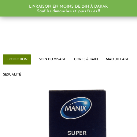
LIVRAISON EN MOINS DE 24H À DAKAR
Sauf les dimanches et jours fériés !!
PROMOTION
SOIN DU VISAGE
CORPS & BAIN
MAQUILLAGE
SEXUALITÉ