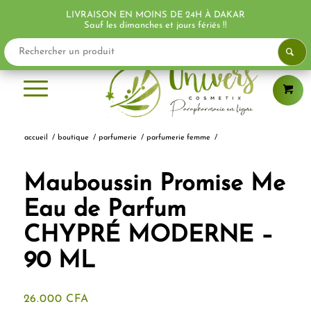
LIVRAISON EN MOINS DE 24H À DAKAR
Sauf les dimanches et jours fériés !!
accueil
/
boutique
/
parfumerie
/
parfumerie femme
/
Mauboussin Promise Me
Eau de Parfum
CHYPRÉ MODERNE –
90 ML
26.000
CFA