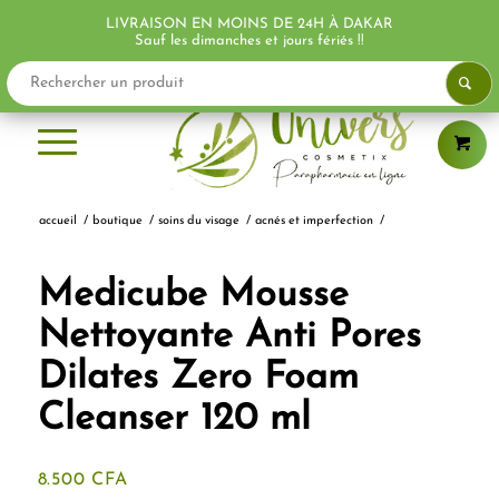
LIVRAISON EN MOINS DE 24H À DAKAR
PROMO !
PROMO !
Sauf les dimanches et jours fériés !!
accueil
/
boutique
/
soins du visage
/
acnés et imperfection
/
Medicube Mousse
Nettoyante Anti Pores
Dilates Zero Foam
Cleanser 120 ml
8.500
CFA