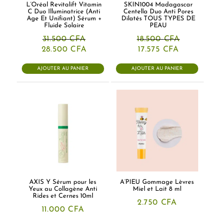
L’Oréal Revitalift Vitamin
SKIN1004 Madagascar
C Duo Illuminatrice (Anti
Centella Duo Anti Pores
Age Et Unifiant) Sérum +
Dilatés TOUS TYPES DE
Fluide Solaire
PEAU
31.500
CFA
18.500
CFA
Le
Le
Le
Le
28.500
CFA
17.575
CFA
prix
prix
prix
prix
initial
actuel
initial
actuel
AJOUTER AU PANIER
AJOUTER AU PANIER
était :
est :
était :
est :
31.500 CFA.
28.500 CFA.
18.500 CFA.
17.575 CFA.
AXIS Y Sérum pour les
A’PIEU Gommage Lèvres
Yeux au Collagène Anti
Miel et Lait 8 ml
Rides et Cernes 10ml
2.750
CFA
11.000
CFA