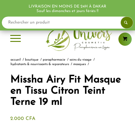
LIVRAISON EN MOINS DE 24H À DAKAR
Sauf les dimanches et jours fériés !!
accueil
/
boutique
/
parapharmacie
/
soins du visage
/
hydratants & nourrissants & reparateurs
/
masques
/
Missha Airy Fit Masque
en Tissu Citron Teint
Terne 19 ml
2.000
CFA